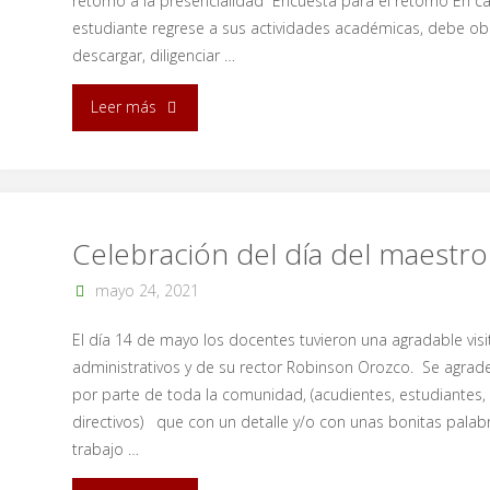
retorno a la presencialidad Encuesta para el retorno En c
estudiante regrese a sus actividades académicas, debe ob
descargar, diligenciar …
"Estrategias
Leer más
y
medidas
para
Celebración del día del maestro
abordar
mayo 24, 2021
la
El día 14 de mayo los docentes tuvieron una agradable visi
administrativos y de su rector Robinson Orozco. Se agrad
presencialidad"
por parte de toda la comunidad, (acudientes, estudiantes, 
directivos) que con un detalle y/o con unas bonitas palab
trabajo …