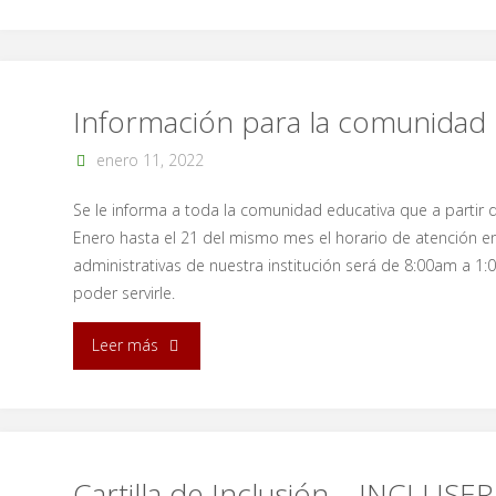
Información para la comunidad
enero 11, 2022
Se le informa a toda la comunidad educativa que a partir 
Enero hasta el 21 del mismo mes el horario de atención e
administrativas de nuestra institución será de 8:00am a 
poder servirle.
"Información
Leer más
para
la
comunidad"
Cartilla de Inclusión – INCLUSE