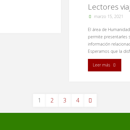
Lectores via
marzo 15, 2021
El área de Humanidade
permite presentarles
información relacionada
Esperamos que la disf
"Lectores
Leer más
viajeros,
Newslette
1
2
3
4
#4"
Paginación