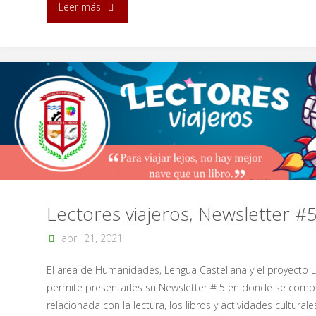
"Celebración
Leer más
del
día
del
maestro"
Lectores viajeros, Newsletter #
abril 21, 2021
El área de Humanidades, Lengua Castellana y el proyecto L
permite presentarles su Newsletter # 5 en donde se comp
relacionada con la lectura, los libros y actividades cultura