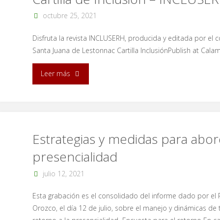
octubre 25, 2021
Disfruta la revista INCLUSERH, producida y editada por el c
Santa Juana de Lestonnac Cartilla InclusiónPublish at Cala
"Cartilla
Leer más
de
Inclusión
–
Estrategias y medidas para abor
presencialidad
INCLUSERH"
julio 12, 2021
Esta grabación es el consolidado del informe dado por el 
Orozco, el día 12 de julio, sobre el manejo y dinámicas de 