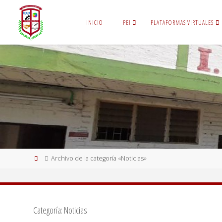
Saltar
al
INICIO
PEI
PLATAFORMAS VIRTUALES
contenido
Página
Archivo de la categoría «Noticias»
de
Inicio
Categoría:
Noticias