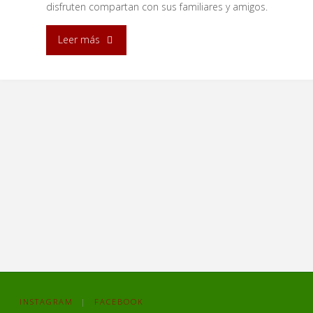
disfruten compartan con sus familiares y amigos.
"Lectores
Leer más
viajeros,
Newsletter
#5"
INSTAGRAM
|
FACEBOOK