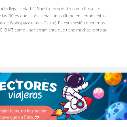
ril y llega el día TIC. Nuestro propósito como Proyecto
 las TIC es que estés al día con lo último en herramientas
 las de Workspace (antes Gsuite). En esta sesión queremos
 CHAT como una herramienta que tiene muchas ventajas