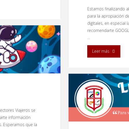
Estamos finalizando ab
para la apropiación de
digitales, en especial
recomendarte GOOGLE
…
"DIA
Leer más
TIC,
Google
5
Chat"
ectores Viajeros se
arte información
les. Esperamos que la