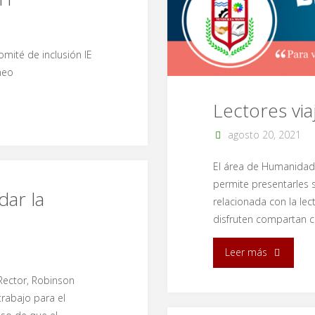
omité de inclusión IE
meo
Lectores via
agosto 20, 2021
El área de Humanidade
permite presentarles 
dar la
relacionada con la lec
disfruten compartan c
"Lectores
Leer más
Rector, Robinson
viajeros,
trabajo para el
Newslette