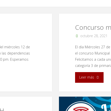
Concurso mu
octubre 28, 2021
del miércoles 12 de
El día Miércoles 27 de
n las dependencias
el concurso Municipal 
1:00 pm. Esperamos
Felicitamos a cada un
categoría 3 de primari
"Concurso
Leer más
municipal
de
pintura"
RH