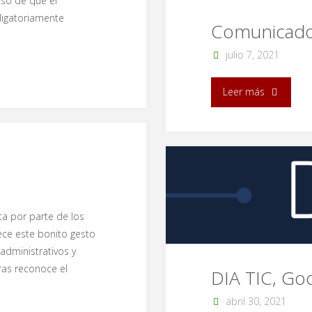
aso de que el
ligatoriamente
#6"
Comunicado 
julio 7, 2021
"Comunica
Leer más
de
rectoría."
ta por parte de los
ece este bonito gesto
administrativos y
ras reconoce el
DIA TIC, Go
abril 30, 2021