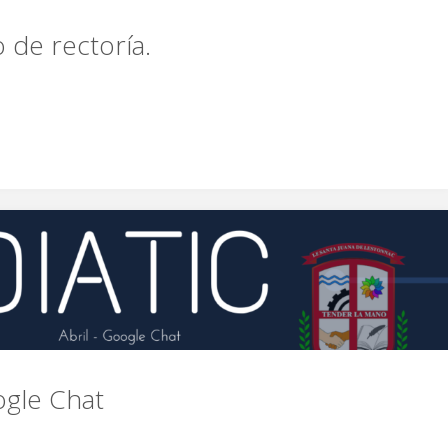
de rectoría.
do
ogle Chat