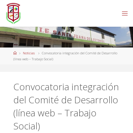
Saltar
al
contenido
Página
Noticias
Convocatoria integración del Comité de Desarrollo
de
(línea web – Trabajo Social)
Inicio
Convocatoria integración
del Comité de Desarrollo
(línea web – Trabajo
Social)