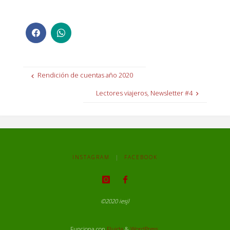
Rendición de cuentas año 2020
Lectores viajeros, Newsletter #4
INSTAGRAM
|
FACEBOOK
©2020 iesjl
Funciona con
Fluida
&
WordPress.